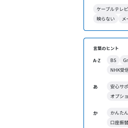
ケーブルテレ
映らない
メ
言葉のヒント
BS
G
A-Z
NHK受
安心サ
あ
オプシ
かんた
か
口座振