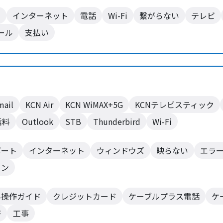
ビ
インターネット
電話
Wi-Fi
繋がらない
テレビ
ール
支払い
mail
KCN Air
KCN WiMAX+5G
KCNテレビスティック
信料
Outlook
STB
Thunderbird
Wi-Fi
ポート
インターネット
ウィンドウズ
映らない
エラ
ョン
ん操作ガイド
クレジットカード
ケーブルプラス電話
ケ
替
工事