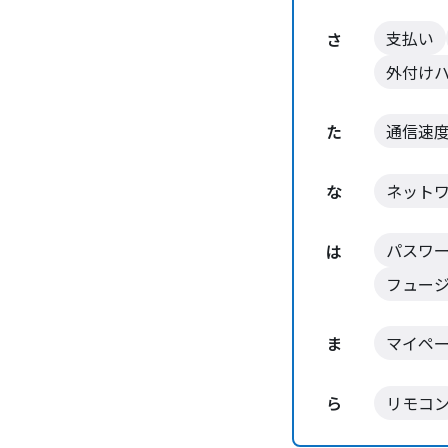
支払い
さ
外付け
た
通信速
な
ネット
パスワ
は
フュー
ま
マイペ
ら
リモコ