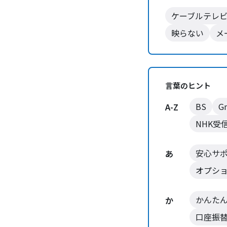
ケーブルテレ
映らない
メ
言葉のヒント
BS
G
A-Z
NHK受
安心サ
あ
オプシ
かんた
か
口座振