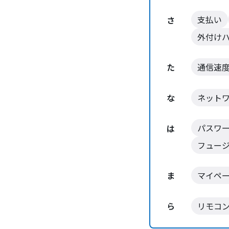
支払い
さ
外付け
た
通信速
な
ネット
パスワ
は
フュー
ま
マイペ
ら
リモコ