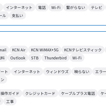
ビ
インターネット
電話
Wi-Fi
繋がらない
テレビ
ール
支払い
mail
KCN Air
KCN WiMAX+5G
KCNテレビスティック
信料
Outlook
STB
Thunderbird
Wi-Fi
ポート
インターネット
ウィンドウズ
映らない
エラ
ョン
ん操作ガイド
クレジットカード
ケーブルプラス電話
ケ
替
工事